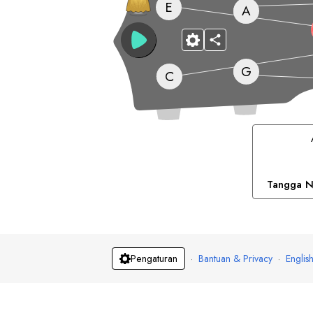
E
A
G
C
Tangga N
·
Bantuan & Privacy
·
Englis
Pengaturan