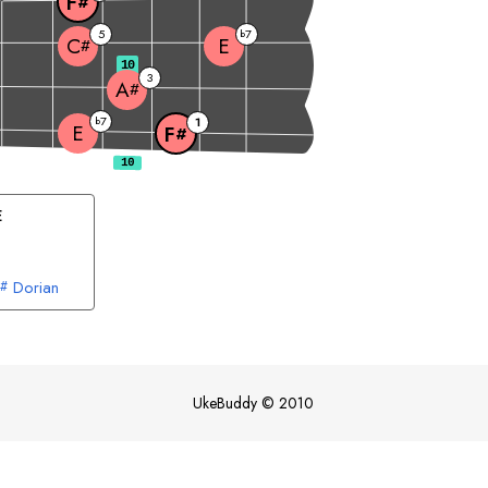
F
#
5
7
b
E
C
#
10
3
A
#
7
b
1
E
F
#
E
Dorian
#
UkeBuddy
©
2010