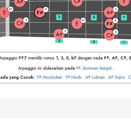
E
C
#
A
#
7
3
b
1
E
A
F
#
#
3
5
7
5
7
b
1
C
E
#
F
#
3
5
A
#
C
#
Arpeggio
F
7
memiliki rumus
1, 3, 5, b7
dengan nada
F
, 
A
, 
C
, 
#
#
#
#
Arpeggio ini didasarkan pada
F
dominan ketujuh
.
#
ada yang Cocok:
F
Mixolydian
F
Hindu
A
Lokrian
A
Gipsi
C
#
#
#
#
C
Minor Melodis
E
Lydian
#
h