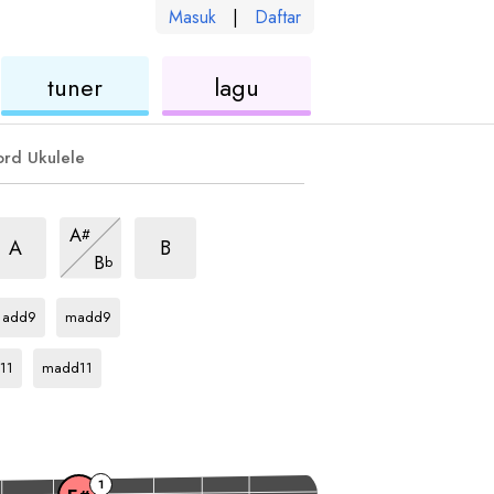
Masuk
|
Daftar
kulele
ukulele
ukulele
tuner
lagu
ord Ukulele
rpeggio
arpeggio
arpeggio
A
#
arpeggio
A
B
B
b
io
arpeggio
arpeggio
F#
F#
add9
madd9
eggio
arpeggio
F#
11
madd11
1