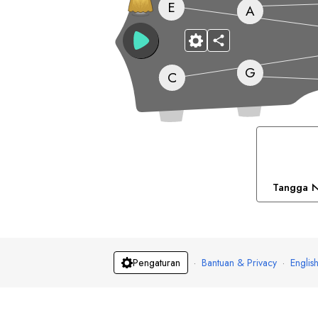
E
A
G
C
Tangga 
·
Bantuan & Privacy
·
Englis
Pengaturan