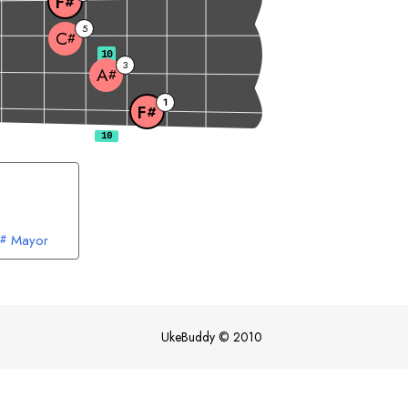
F
#
5
C
#
10
3
A
#
1
F
#
Mayor
#
UkeBuddy
©
2010