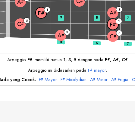
C
#
A
#
3
1
A
F
#
#
3
5
7
5
1
C
#
F
#
3
5
A
#
C
#
Arpeggio
F
memiliki rumus
1, 3, 5
dengan nada
F
, 
A
, 
C
#
#
#
#
Arpeggio ini didasarkan pada
F
mayor
.
#
Nada yang Cocok:
F
Mayor
F
Mixolydian
A
Minor
A
Frigia
C
#
#
#
#
C
Dorian
#
h