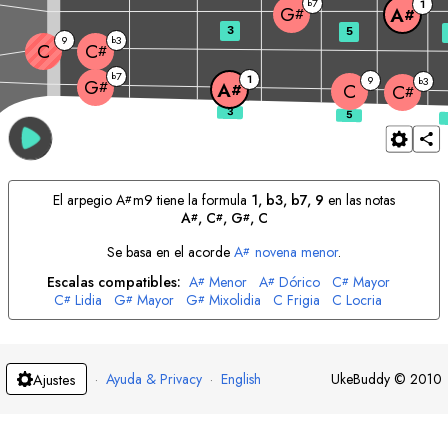
7
b
1
G
A
#
#
3
5
9
3
b
C
C
#
7
b
1
9
3
b
G
#
A
C
#
C
#
El arpegio
A
m9 tiene la formula
1, b3, b7, 9
en las notas
#
A
, 
C
, 
G
, 
C
#
#
#
Se basa en el acorde
A
novena menor
.
#
Escalas compatibles:
A
Menor
A
Dórico
C
Mayor
#
#
#
C
Lidia
G
Mayor
G
Mixolidia
C
Frigia
C
Locria
#
#
#
·
Ayuda & Privacy
·
English
UkeBuddy
©
2010
Ajustes