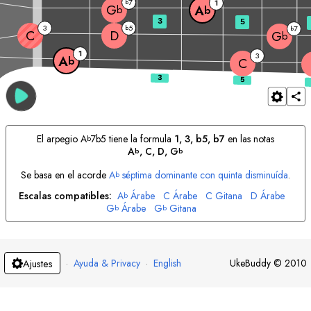
7
b
1
G
A
b
b
3
5
3
5
b
7
b
C
D
G
b
1
3
A
b
C
El arpegio
A
7b5 tiene la formula
1, 3, b5, b7
en las notas
b
A
, 
C
, 
D
, 
G
b
b
Se basa en el acorde
A
séptima dominante con quinta disminuída
.
b
Escalas compatibles:
A
Árabe
C
Árabe
C
Gitana
D
Árabe
b
G
Árabe
G
Gitana
b
b
·
Ayuda & Privacy
·
English
UkeBuddy
©
2010
Ajustes