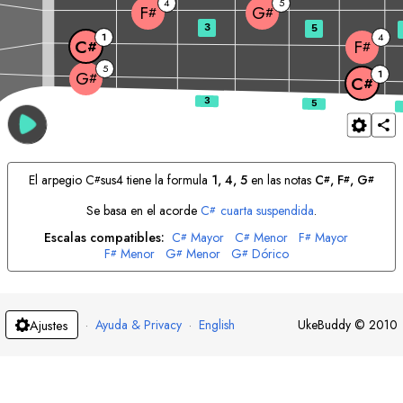
4
5
F
G
#
#
3
5
1
4
C
F
#
#
5
1
G
#
C
#
El arpegio
C
sus4 tiene la formula
1, 4, 5
en las notas
C
, 
F
, 
G
#
#
#
#
Se basa en el acorde
C
cuarta suspendida
.
#
Escalas compatibles:
C
Mayor
C
Menor
F
Mayor
#
#
#
F
Menor
G
Menor
G
Dórico
#
#
#
·
Ayuda & Privacy
·
English
UkeBuddy
©
2010
Ajustes