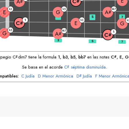
E
C
A
#
#
3
5
7
b
b
bb
E
G
A
#
3
5
7
1
3
b
b
E
C
G
#
5
b
7
bb
G
1
A
#
C
#
arpegio
C
dim7 tiene la formula
1, b3, b5, bb7
en las notas
C
, 
E
, 
G
#
#
Se basa en el acorde
C
séptima disminuída
.
#
mpatibles:
C
Judía
D
Menor Armónica
D
Judía
F
Menor Armónic
#
G
Menor Armónica
A
Judía
B
Menor Armónica
#