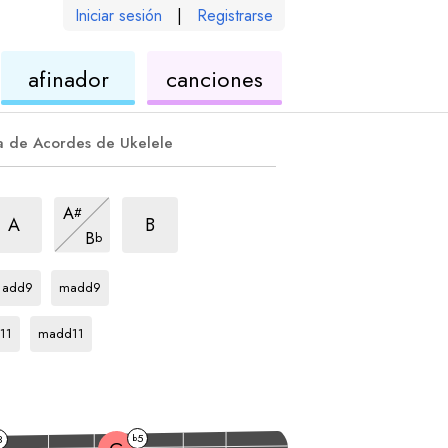
Iniciar sesión
|
Registrarse
de
de
afinador
canciones
ele
ukelele
ukelele
a de Acordes de Ukelele
rpegio
im7
arpegio
dim7
arpegio
dim7
A
#
arpegio
dim7
A
B
B
b
arpegio
arpegio
C#
C#
add9
madd9
egio
arpegio
C#
11
madd11
5
3
b