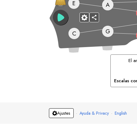
E
A
G
C
El 
Escalas co
·
Ayuda & Privacy
·
English
Ajustes