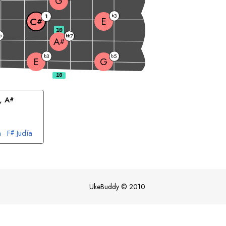
G
3
1
b
E
C
#
10
5
7
bb
A
#
3
5
b
b
E
G
, 
A
#
a
F
Judía
#
UkeBuddy
©
2010