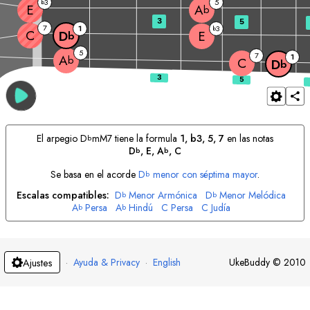
3
5
b
E
A
b
3
5
7
1
3
b
C
E
D
b
5
7
1
A
b
C
D
b
El arpegio
D
mM7 tiene la formula
1, b3, 5, 7
en las notas
b
D
, 
E
, 
A
, 
C
b
b
Se basa en el acorde
D
menor con séptima mayor
.
b
Escalas compatibles:
D
Menor Armónica
D
Menor Melódica
b
b
A
Persa
A
Hindú
C
Persa
C
Judía
b
b
·
Ayuda & Privacy
·
English
UkeBuddy
©
2010
Ajustes