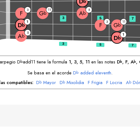
D
b
3
11
5
F
G
A
b
b
3
5
7
1
3
11
F
D
G
b
b
5
1
A
b
D
b
 arpegio
D
add11 tiene la formula
1, 3, 5, 11
en las notas
D
, 
F
, 
A
, 
b
b
b
Se basa en el acorde
D
added eleventh
.
b
las compatibles:
D
Mayor
D
Mixolidia
F
Frigia
F
Locria
A
Dór
b
b
b
A
Mixolidia
G
Mayor
G
Lidia
b
b
b