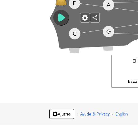
E
A
G
C
El
Esca
·
Ayuda & Privacy
·
English
Ajustes