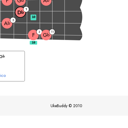
F
G
A
b
b
1
D
b
10
5
A
b
3
11
F
G
b
G
b
ico
UkeBuddy
©
2010