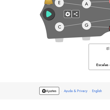
E
A
G
C
El
Escalas
·
Ayuda & Privacy
·
English
Ajustes