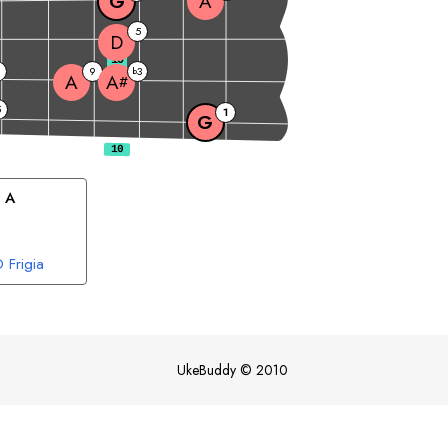
G
A
5
D
10
9
3
b
A
A
#
5
1
G
 
A
D
Frigia
UkeBuddy
©
2010