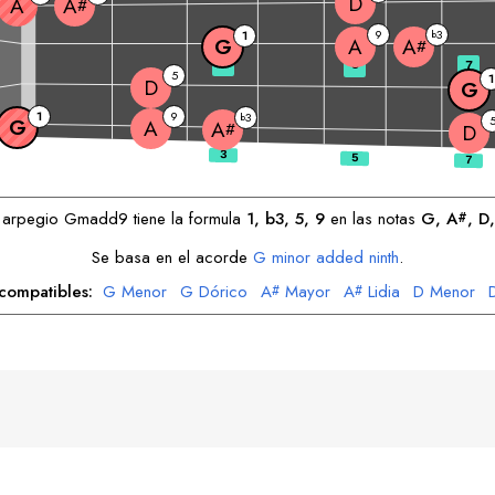
D
A
A
#
9
3
1
b
G
A
A
#
3
5
7
5
1
D
G
1
9
3
b
G
A
A
#
D
 arpegio
G
madd9 tiene la formula
1, b3, 5, 9
en las notas
G
, 
A
, 
D
,
#
Se basa en el acorde
G
minor added ninth
.
 compatibles:
G
Menor
G
Dórico
A
Mayor
A
Lidia
D
Menor
#
#
A
Frigia
A
Locria