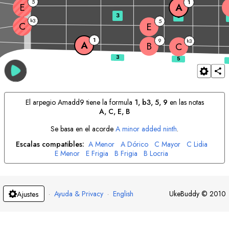
5
1
E
A
3
5
3
b
5
C
E
1
9
3
b
A
B
C
El arpegio
A
madd9 tiene la formula
1, b3, 5, 9
en las notas
A
, 
C
, 
E
, 
B
Se basa en el acorde
A
minor added ninth
.
Escalas compatibles:
A
Menor
A
Dórico
C
Mayor
C
Lidia
E
Menor
E
Frigia
B
Frigia
B
Locria
·
Ayuda & Privacy
·
English
UkeBuddy
©
2010
Ajustes