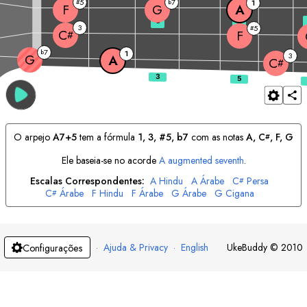
5
7
#
b
1
F
G
A
3
5
3
5
#
C
F
#
7
b
1
3
G
A
C
#
O arpejo
A
7+5
tem a fórmula
1, 3, #5, b7
com as notas
A
, 
C
, 
F
, 
G
#
Ele baseia-se no acorde
A
augmented seventh
.
Escalas Correspondentes:
A
Hindu
A
Árabe
C
Persa
#
C
Árabe
F
Hindu
F
Árabe
G
Árabe
G
Cigana
#
·
Ajuda & Privacy
·
English
UkeBuddy
©
2010
Configurações