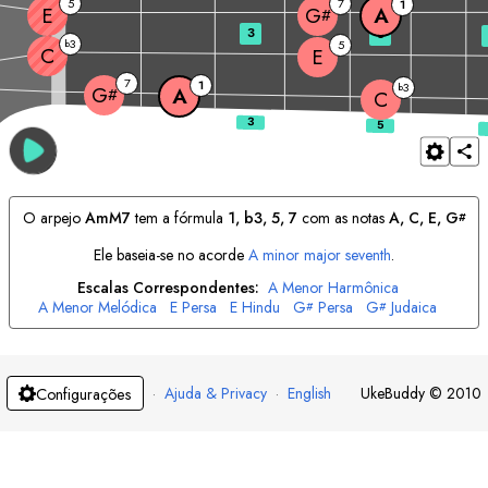
5
7
1
E
A
G
#
3
5
3
b
5
C
E
7
1
3
b
G
A
#
C
O arpejo
A
mM7
tem a fórmula
1, b3, 5, 7
com as notas
A
, 
C
, 
E
, 
G
#
Ele baseia-se no acorde
A
minor major seventh
.
Escalas Correspondentes:
A
Menor Harmônica
A
Menor Melódica
E
Persa
E
Hindu
G
Persa
G
Judaica
#
#
·
Ajuda & Privacy
·
English
UkeBuddy
©
2010
Configurações