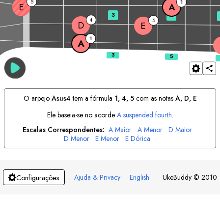
5
1
E
A
3
5
4
5
D
E
1
A
O arpejo
A
sus4
tem a fórmula
1, 4, 5
com as notas
A
, 
D
, 
E
Ele baseia-se no acorde
A
suspended fourth
.
Escalas Correspondentes:
A
Maior
A
Menor
D
Maior
D
Menor
E
Menor
E
Dórica
·
Ajuda & Privacy
·
English
UkeBuddy
©
2010
Configurações