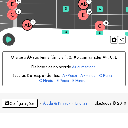
5
#
1
E
A
b
3
5
3
5
#
C
E
1
3
A
b
C
O arpejo
A
aug
tem a fórmula
1, 3, #5
com as notas
A
, 
C
, 
E
b
b
Ele baseia-se no acorde
A
aumentada
.
b
Escalas Correspondentes:
A
Persa
A
Hindu
C
Persa
b
b
C
Hindu
E
Persa
E
Hindu
·
Ajuda & Privacy
·
English
UkeBuddy
©
2010
Configurações