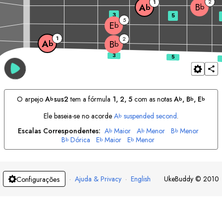
2
1
B
A
b
b
3
5
5
E
b
1
2
A
B
b
b
O arpejo
A
sus2
tem a fórmula
1, 2, 5
com as notas
A
, 
B
, 
E
b
b
b
b
Ele baseia-se no acorde
A
suspended second
.
b
Escalas Correspondentes:
A
Maior
A
Menor
B
Menor
b
b
b
B
Dórica
E
Maior
E
Menor
b
b
b
·
Ajuda & Privacy
·
English
UkeBuddy
©
2010
Configurações