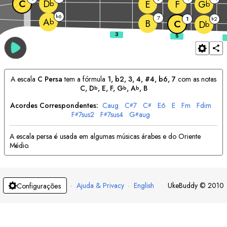
C
D
E
F
G
b
b
6
b
7
1
2
b
A
b
B
C
D
b
A escala
C
Persa
tem a fórmula
1, b2, 3, 4, #4, b6, 7
com as notas
C
, 
D
, 
E
, 
F
, 
G
, 
A
, 
B
b
b
b
Acordes Correspondentes:
C
aug
C
7
C
E
6
E
F
m
F
dim
#
#
F
7sus2
F
7sus4
G
aug
#
#
#
A escala persa é usada em algumas músicas árabes e do Oriente
Médio.
·
Ajuda & Privacy
·
English
UkeBuddy
©
2010
Configurações