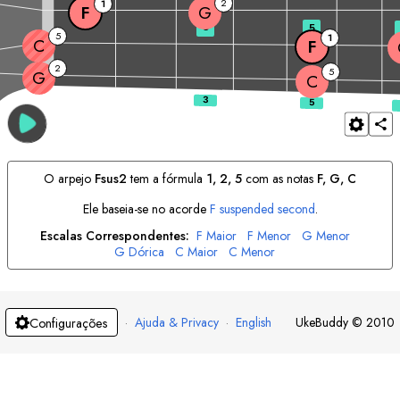
2
1
F
G
3
5
5
1
C
F
2
5
G
C
O arpejo
F
sus2
tem a fórmula
1, 2, 5
com as notas
F
, 
G
, 
C
Ele baseia-se no acorde
F
suspended second
.
Escalas Correspondentes:
F
Maior
F
Menor
G
Menor
G
Dórica
C
Maior
C
Menor
·
Ajuda & Privacy
·
English
UkeBuddy
©
2010
Configurações