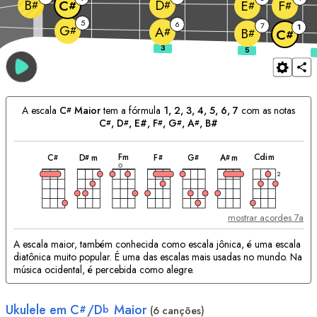
B
D
C
E
F
#
#
#
#
#
5
6
7
1
G
#
A
#
B
#
C
#
A escala
C
Maior
tem a fórmula
1, 2, 3, 4, 5, 6, 7
com as notas
#
C
, 
D
, E#, 
F
, 
G
, 
A
, B#
#
#
#
#
#
acorde
acorde
acorde
acorde
acorde
acorde
acorde
Acordes
F
m
C
dim
C
D
m
F
G
A
m
#
#
#
#
#
Correspondentes:
2
mostrar acordes 7a
A escala maior, também conhecida como escala jônica, é uma escala
diatônica muito popular. É uma das escalas mais usadas no mundo. Na
música ocidental, é percebida como alegre.
Ukulele em
C
/
D
Maior
#
b
(6 canções)