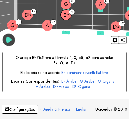
3
5
b
G
A
3
5
7
b
1
D
E
b
b
3
5
b
7
G
b
A
D
b
O arpejo
E
7b5
tem a fórmula
1, 3, b5, b7
com as notas
b
E
, 
G
, 
A
, 
D
b
b
Ele baseia-se no acorde
E
dominant seventh flat five
.
b
Escalas Correspondentes:
E
Árabe
G
Árabe
G
Cigana
b
A
Árabe
D
Árabe
D
Cigana
b
b
·
Ajuda & Privacy
·
English
UkeBuddy
©
2010
Configurações