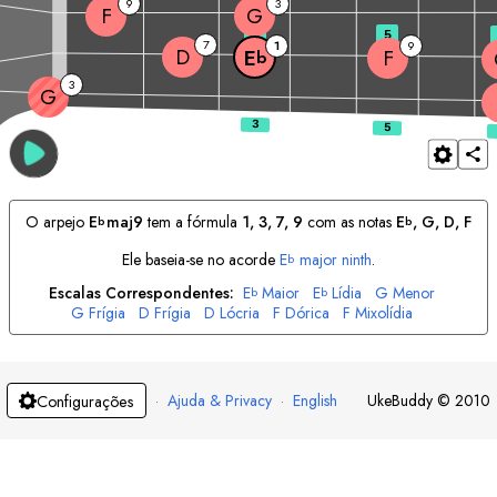
9
3
F
G
3
5
7
1
9
D
F
E
b
3
G
O arpejo
E
maj9
tem a fórmula
1, 3, 7, 9
com as notas
E
, 
G
, 
D
, 
F
b
b
Ele baseia-se no acorde
E
major ninth
.
b
Escalas Correspondentes:
E
Maior
E
Lídia
G
Menor
b
b
G
Frígia
D
Frígia
D
Lócria
F
Dórica
F
Mixolídia
·
Ajuda & Privacy
·
English
UkeBuddy
©
2010
Configurações