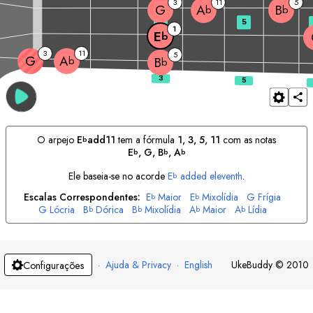
3
11
5
G
A
B
b
b
3
5
1
E
b
3
11
5
G
A
b
B
b
O arpejo
E
add11
tem a fórmula
1, 3, 5, 11
com as notas
b
E
, 
G
, 
B
, 
A
b
b
b
Ele baseia-se no acorde
E
added eleventh
.
b
Escalas Correspondentes:
E
Maior
E
Mixolídia
G
Frígia
b
b
G
Lócria
B
Dórica
B
Mixolídia
A
Maior
A
Lídia
b
b
b
b
·
Ajuda & Privacy
·
English
UkeBuddy
©
2010
Configurações