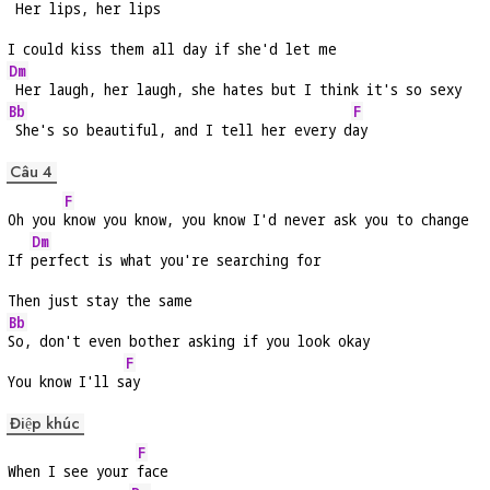
 Her lips, her lips
I could kiss them all day if she'd let me
Dm
 Her laugh, her laugh, she hates but I think it's so sexy
Bb
F
 She's so beautiful, and I tell her every d
ay
Câu 4
F
Oh you 
know you know, you know I'd never ask you to change
Dm
If 
perfect is what you're searching for
Then just stay the same
Bb
So, don't even bother asking if you look okay
F
You know I'll s
ay
Điệp khúc
F
When I see your 
face