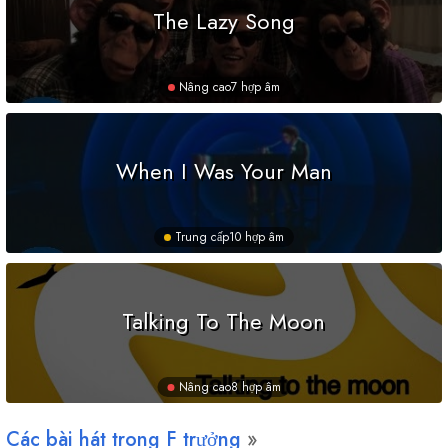
The Lazy Song
Nâng cao
7 hợp âm
When I Was Your Man
Trung cấp
10 hợp âm
Talking To The Moon
Nâng cao
8 hợp âm
Các bài hát trong
F
trưởng