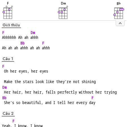
âm
âm
âm
F
D
m
B
b
Giới thiệu
F
Dm
Ahhhhhh Ah ah 
ahhh
Bb
F
Ah ah ah 
ahhh ah ah 
ahhh
Câu 1
F
 Oh her eyes, her eyes
 Make the stars look like they're not shining
Dm
 Her hair, her hair, falls perfectly without her trying
Bb
F
 She's so beautiful, and I tell her every d
ay
Câu 2
F
Yeah,
 I know, I know