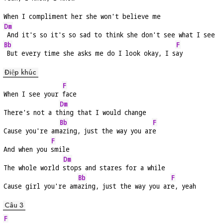
When I compliment her she won't believe me
Dm
 And it's so it's so sad to think she don't see what I see
Bb
F
 But every time she asks me do I look okay, I s
ay
Điệp khúc
F
When I see your 
face
Dm
There's not a t
hing that I would change
Bb
F
Cause you're am
azing, just the way you ar
e
F
And when you 
smile
Dm
The whole world 
stops and stares for a while
Bb
F
Cause girl you're am
azing, just the way you ar
e, yeah
Câu 3
F