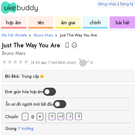
Đăng nhập
|
Đăng ký
âm
ukulele
hợp
ukulele
ukulele
uku
hợp âm
tên
âm giai
chỉnh
bài hát
âm
Bài hát Ukulele
›
Bruno Mars
›
Just The Way You Are
Just The Way You Are
Bruno Mars
★
★
★
★
★
(4.43 sao, 7 lượt bình chọn)
6
Độ khó:
Trung cấp
Đơn giản hóa hợp âm
Ẩn sơ đồ người mới bắt đầu
-
+
Chuyển
0
+2
-3
-5
0
Giọng:
F
trưởng
hợp
hợp
hợp