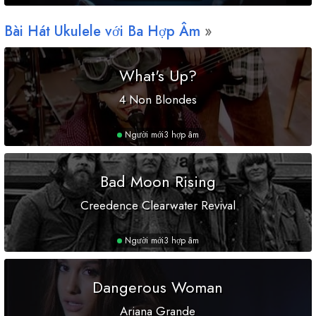
Bài Hát Ukulele với Ba Hợp Âm
What's Up?
4 Non Blondes
Người mới
3 hợp âm
Bad Moon Rising
Creedence Clearwater Revival
Người mới
3 hợp âm
Dangerous Woman
Ariana Grande