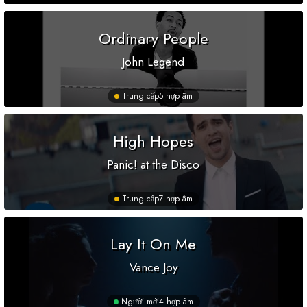
Ordinary People
John Legend
Trung cấp
5 hợp âm
High Hopes
Panic! at the Disco
Trung cấp
7 hợp âm
Lay It On Me
Vance Joy
Người mới
4 hợp âm