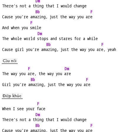
Dm
There's not a t
hing that I would change
Bb
F
Cause you're am
azing, just the way you ar
e
F
And when you 
smile
Dm
The whole world 
stops and stares for a while
Bb
F
Cause girl you're am
azing, just the way you ar
e, yeah
Cầu nối
F
Dm
The way you 
are, the way you 
are
Bb
F
Girl you're a
mazing, just the way you a
re
Điệp khúc
F
When I see your 
face
Dm
There's not a t
hing that I would change
Bb
F
Cause you're am
azing, just the way you ar
e