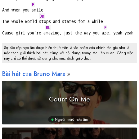
F
And when you 
smile
Dm
The whole world 
stops and stares for a while
Bb
F
Cause girl you're a
mazing, just the way you a
re, yeah yeah
Sự sắp xếp hợp âm được hiển thị ở trên là tác phẩm của chính tác giả như là
một cách giải thích bài hát, cùng với nội dung tương tác liên quan. Công việc
này chỉ có thể được sử dụng cho mục đích giáo dục.
Bài hát của Bruno Mars
Count On Me
Người mới
6 hợp âm