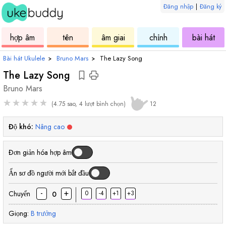
Đăng nhập
|
Đăng ký
âm
ukulele
hợp
ukulele
ukulele
uku
hợp âm
tên
âm giai
chỉnh
bài hát
âm
Bài hát Ukulele
›
Bruno Mars
›
The Lazy Song
The Lazy Song
Bruno Mars
★
★
★
★
★
(4.75 sao, 4 lượt bình chọn)
12
Độ khó:
Nâng cao
Đơn giản hóa hợp âm
Ẩn sơ đồ người mới bắt đầu
-
+
Chuyển
0
-4
+1
+3
0
Giọng:
B
trưởng
hợp
hợp
hợp
hợp
hợp
hợp
hợ