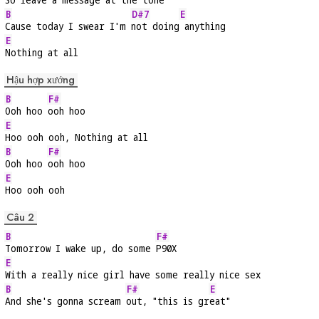
B
D#7
E
Cause today I swear I'm 
not doing
 anything
E
Nothing at all
Hậu hợp xướng
B
F#
Ooh hoo 
ooh hoo
E
Hoo ooh ooh, Nothing at all
B
F#
Ooh hoo 
ooh hoo
E
Hoo ooh ooh
Câu 2
B
F#
Tomorrow I wake up, do some 
P90X
E
With a really nice girl have some really nice sex
B
F#
E
And she's gonna scream 
out, "this is gr
eat"