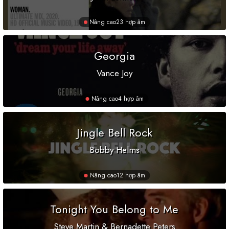
Nâng cao
23 hợp âm
Georgia
Vance Joy
Nâng cao
4 hợp âm
Jingle Bell Rock
Bobby Helms
Nâng cao
12 hợp âm
Tonight You Belong to Me
Steve Martin & Bernadette Peters