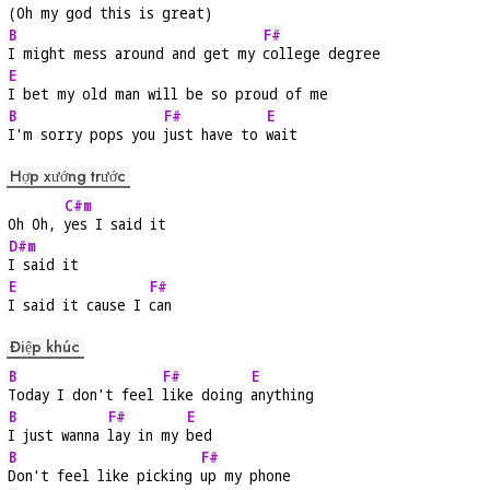
(Oh my god this is great)
B
F#
I might mess around and get my 
college degree
E
I bet my old man will be so proud of me
B
F#
E
I'm sorry pops you 
just have to 
wait
Hợp xướng trước
C#m
Oh Oh, 
yes I said it
D#m
I said it
E
F#
I said it cause I 
can
Điệp khúc
B
F#
E
Today I don't feel 
like doing 
anything
B
F#
E
I just wanna 
lay in my 
bed
B
F#
Don't feel like picking 
up my phone