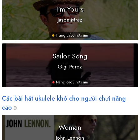
I'm Yours
Jason Mraz
Trung cấp
5 hợp âm
Sailor Song
Gigi Perez
Nâng cao
3 hợp âm
Các bài hát ukulele khó cho người chơi nâng
cao
Woman
John Lennon