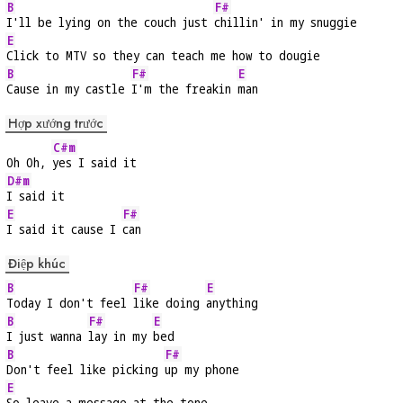
B
F#
I'll be lying on the couch just 
chillin' in my snuggie
E
Click to MTV so they can teach me how to dougie
B
F#
E
Cause in my castle 
I'm the freakin 
man
Hợp xướng trước
C#m
Oh Oh, 
yes I said it
D#m
I said it
E
F#
I said it cause I 
can
Điệp khúc
B
F#
E
Today I don't feel 
like doing 
anything
B
F#
E
I just wanna 
lay in my 
bed
B
F#
Don't feel like picking 
up my phone
E
So leave a message at the tone