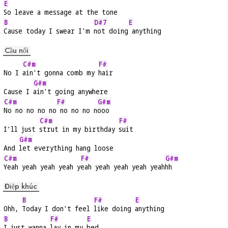
E
So leave a message at the tone
B
D#7
E
Cause today I swear I'm 
not doing
 anything
Cầu nối
C#m
F#
No I 
ain't gonna comb my 
hair
G#m
Cause I 
ain't going anywhere
C#m
F#
G#m
No no no no no
 no no no n
ooo
C#m
F#
I'll just 
strut in my birthday 
suit
G#m
And 
let everything hang loose
C#m
F#
G#m
Yeah yeah yeah yeah y
eah yeah yeah yeah yeah
hh
Điệp khúc
B
F#
E
Ohh, 
Today I don't feel 
like doing 
anything
B
F#
E
I just wanna 
lay in my 
bed