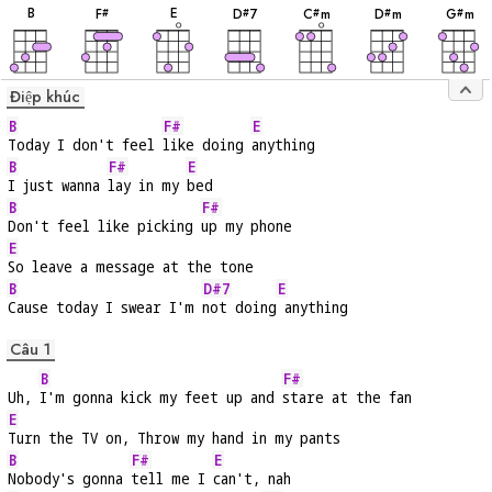
âm
âm
âm
âm
âm
âm
âm
B
E
F
D
7
C
m
D
m
G
m
#
#
#
#
#
Điệp khúc
B
F#
E
Today I don't feel 
like doing 
anything
B
F#
E
I just wanna 
lay in my 
bed
B
F#
Don't feel like picking 
up my phone
E
So leave a message at the tone
B
D#7
E
Cause today I swear I'm 
not doing
 anything
Câu 1
B
F#
Uh, 
I'm gonna kick my feet up and 
stare at the fan
E
Turn the TV on, Throw my hand in my pants
B
F#
E
Nobody's gonna 
tell me I 
can't, nah