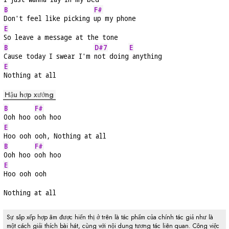
B
F#
Don't feel like picking 
up my phone
E
So leave a message at the tone
B
D#7
E
Cause today I swear I'm 
not doing
 anything
E
Nothing at all
Hậu hợp xướng
B
F#
Ooh hoo 
ooh hoo
E
Hoo ooh ooh, Nothing at all
B
F#
Ooh hoo 
ooh hoo
E
Hoo ooh ooh
Nothing at all
Sự sắp xếp hợp âm được hiển thị ở trên là tác phẩm của chính tác giả như là
một cách giải thích bài hát, cùng với nội dung tương tác liên quan. Công việc