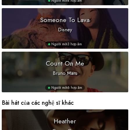
Người mới
4 hợp âm
Someone To Lava
Disney
Người mới
3 hợp âm
Count On Me
Bruno Mars
Người mới
6 hợp âm
Bài hát của các nghệ sĩ khác
Heather