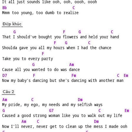
It all just 
sounds like 
ooh, ooh, oooh, 
oooh
Bb
C
Mmm too young, too dumb to real
ize
Điệp khúc
G
F
G
C
That 
I should've bought you 
flowers
 and held your 
hand
F
G
C
Shoulda gave you all my 
hours
 when I had
 the chance
F
Take you to every 
party
G
Am
Cause all you 
wanted to do was 
dance
D7
F
Fm
C
Em
Now my baby's 
dancing but she's 
dancing with another 
man
Câu 2
Am
C
Dm
My pride, my 
ego, my needs and my 
selfish ways
G
G7
C
Em
Caused a good strong 
woman like you to walk 
out my life 
Am
C
Dm
Now I'll 
never, 
never get to clean up the 
mess I made ooh