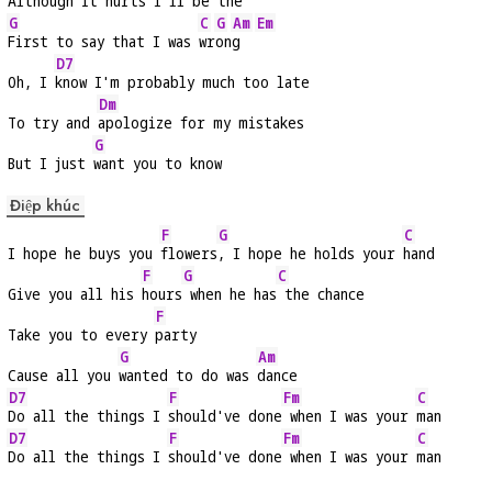
Although it 
hurts I'll be the
G
C
G
Am
Em
First to say that I was 
wr
on
g  
D7
Oh, I 
know I'm probably much too late
Dm
To try and 
apologize for my mistakes
G
But I just 
want you to know
Điệp khúc
F
G
C
I hope he buys you 
flowers
, I hope he holds your 
hand
F
G
C
Give you all his 
hours
 when he has
 the chance
F
Take you to every 
party
G
Am
Cause all you 
wanted to do was 
dance
D7
F
Fm
C
Do all the things I 
should've done
 when I was your 
man
D7
F
Fm
C
Do all the things I 
should've done
 when I was your 
man