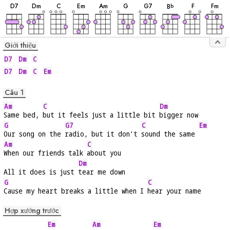
âm
âm
âm
âm
âm
âm
âm
âm
âm
âm
D
7
D
m
C
E
m
A
m
G
G
7
F
F
m
B
b
Giới thiệu
D7
Dm
C
D7
Dm
C
Em
Câu 1
Am
C
Dm
Same bed, 
but it feels just a little bit 
bigger now
G
G7
C
Em
Our song on the 
radio, but it don't 
sound the same 
Am
C
When our friends talk 
about you
Dm
All it does is just 
tear me down
G
C
Cause my heart breaks a little when I 
hear your name
Hợp xướng trước
Em
Am
Em