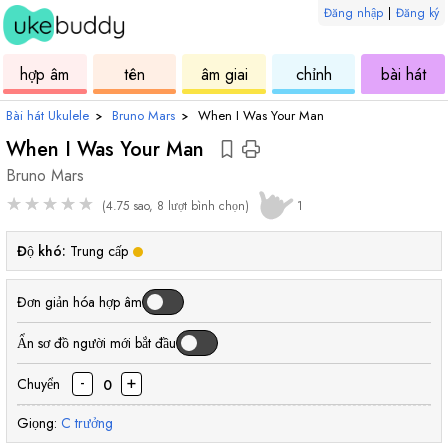
Đăng nhập
|
Đăng ký
âm
ukulele
hợp
ukulele
ukulele
uku
hợp âm
tên
âm giai
chỉnh
bài hát
âm
Bài hát Ukulele
›
Bruno Mars
›
When I Was Your Man
When I Was Your Man
Bruno Mars
★
★
★
★
★
(4.75 sao, 8 lượt bình chọn)
1
Độ khó:
Trung cấp
Đơn giản hóa hợp âm
Ẩn sơ đồ người mới bắt đầu
-
+
Chuyển
0
Giọng:
C
trưởng
hợp
hợp
hợp
hợp
hợp
hợp
hợp
hợp
hợp
hợp