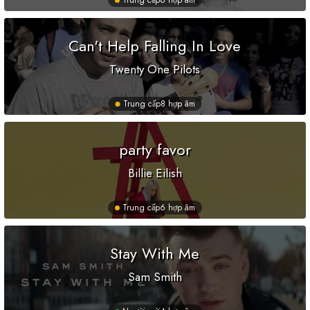
Trung cấp
6 hợp âm
Can't Help Falling In Love
Twenty One Pilots
Trung cấp
8 hợp âm
party favor
Billie Eilish
Trung cấp
6 hợp âm
Stay With Me
Sam Smith