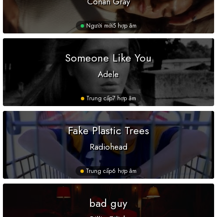
Conan Gray
Người mới
5 hợp âm
Someone Like You
Adele
Trung cấp
7 hợp âm
Fake Plastic Trees
Radiohead
Trung cấp
6 hợp âm
bad guy