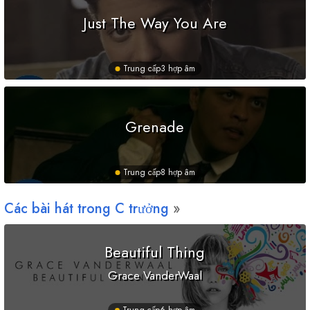
Just The Way You Are
Trung cấp
3 hợp âm
Grenade
Trung cấp
8 hợp âm
Các bài hát trong
C
trưởng
Beautiful Thing
Grace VanderWaal