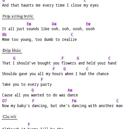
G
C
And that haunts me every time I close 
my eyes
Hợp xướng trước
Em
Am
Em
It all just 
sounds like 
ooh, ooh, oooh, 
oooh
Bb
C
Mmm too young, too dumb to real
ize
Điệp khúc
G
F
G
C
That 
I should've bought you 
flowers
 and held your 
hand
F
G
C
Shoulda gave you all my 
hours
 when I had
 the chance
F
Take you to every 
party
G
Am
Cause all you 
wanted to do was 
dance
D7
F
Fm
C
Now my baby's 
dancing, but she's 
dancing with another 
man
Cầu nối
F