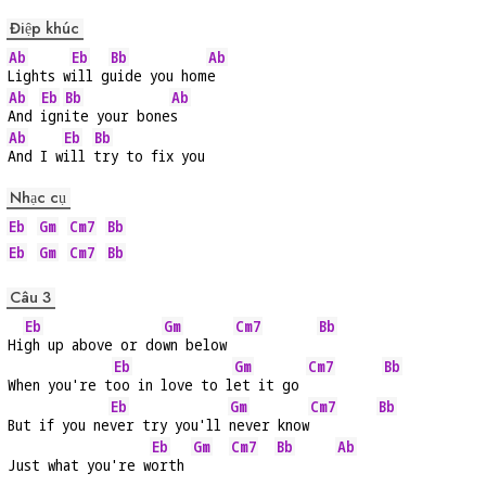
Điệp khúc
Ab
Eb
Bb
Ab
Lights w
ill g
uide you hom
e
Ab
Eb
Bb
Ab
And 
ign
ite your bone
s
Ab
Eb
Bb
And I w
ill 
try to fix you
Nhạc cụ
Eb
Gm
Cm7
Bb
Eb
Gm
Cm7
Bb
Câu 3
Eb
Gm
Cm7
Bb
Hi
gh up above or do
wn below 
Eb
Gm
Cm7
Bb
When you're t
oo in love to l
et it go 
Eb
Gm
Cm7
Bb
But if you ne
ver try you'll 
never know
Eb
Gm
Cm7
Bb
Ab
Just what you're w
orth 