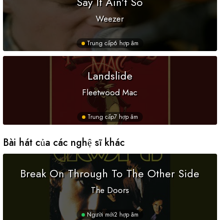
Say It Ain't So
Weezer
Trung cấp
6 hợp âm
Landslide
Fleetwood Mac
Trung cấp
7 hợp âm
Bài hát của các nghệ sĩ khác
Break On Through To The Other Side
The Doors
Người mới
2 hợp âm