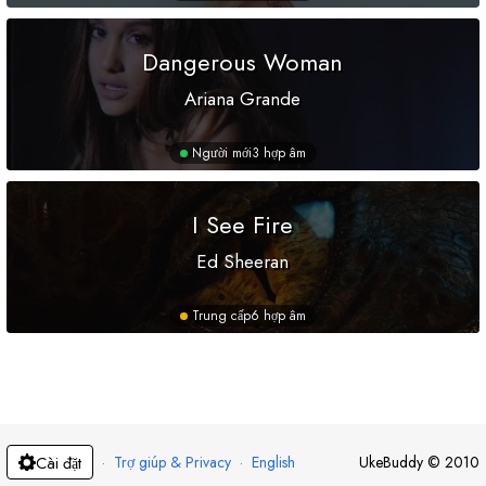
Dangerous Woman
Ariana Grande
Người mới
3 hợp âm
I See Fire
Ed Sheeran
Trung cấp
6 hợp âm
·
Trợ giúp & Privacy
·
English
UkeBuddy
©
2010
Cài đặt