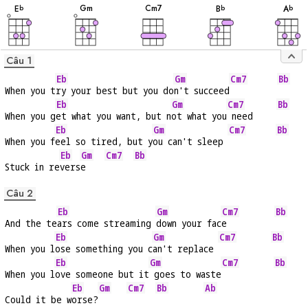
âm
âm
âm
âm
âm
G
m
C
m7
E
B
A
b
b
b
Câu 1
Eb
Gm
Cm7
Bb
When you t
ry your best but you do
n't succeed
Eb
Gm
Cm7
Bb
When you g
et what you want, but n
ot what you
 need     
Eb
Gm
Cm7
Bb
When you f
eel so tired, but y
ou can't sleep 
Eb
Gm
Cm7
Bb
Stuck in re
vers
e    
Câu 2
Eb
Gm
Cm7
Bb
And the te
ars come streaming 
down your fac
e          
Eb
Gm
Cm7
Bb
When you l
ose something you c
an't replace 
Eb
Gm
Cm7
Bb
When you l
ove someone but it
 goes to waste
Eb
Gm
Cm7
Bb
Ab
Could it be w
orse?