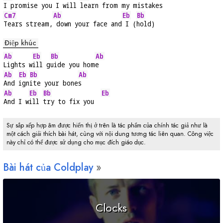
I promise you I will 
learn from my mistakes
Cm7
Ab
Eb
Bb
Tears stream,
 down your face and
 I (
hold)
Điệp khúc
Ab
Eb
Bb
Ab
Lights w
ill g
uide you hom
e
Ab
Eb
Bb
Ab
And 
ign
ite your bone
s
Ab
Eb
Bb
Eb
And I w
ill 
try to fix you  
Sự sắp xếp hợp âm được hiển thị ở trên là tác phẩm của chính tác giả như là
một cách giải thích bài hát, cùng với nội dung tương tác liên quan. Công việc
này chỉ có thể được sử dụng cho mục đích giáo dục.
Bài hát của Coldplay
Clocks