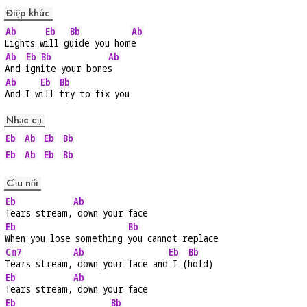
Điệp khúc
Ab
Eb
Bb
Ab
Lights w
ill g
uide you hom
e
Ab
Eb
Bb
Ab
And 
ign
ite your bone
s
Ab
Eb
Bb
And I w
ill 
try to fix you
Nhạc cụ
Eb
Ab
Eb
Bb
Eb
Ab
Eb
Bb
Cầu nối
Eb
Ab
Tears stream,
 down your face
Eb
Bb
When you lose something 
you cannot replace
Cm7
Ab
Eb
Bb
Tears stream,
 down your face and
 I (
hold)
Eb
Ab
Tears stream,
 down your face
Eb
Bb