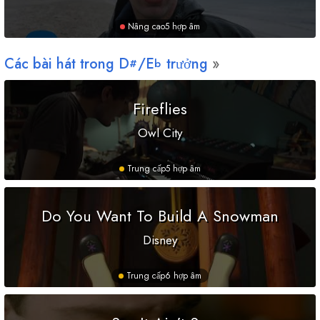
Nâng cao
5 hợp âm
Các bài hát trong
D
/
E
trưởng
#
b
Fireflies
Owl City
Trung cấp
5 hợp âm
Do You Want To Build A Snowman
Disney
Trung cấp
6 hợp âm