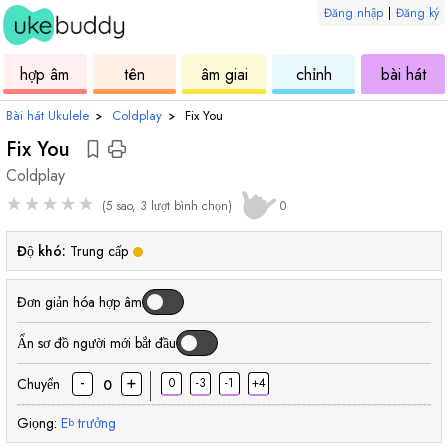
Đăng nhập
|
Đăng ký
âm
ukulele
hợp
ukulele
ukulele
uku
hợp âm
tên
âm giai
chỉnh
bài hát
âm
Bài hát Ukulele
›
Coldplay
›
Fix You
Fix You
Coldplay
★
★
★
★
★
(5 sao, 3 lượt bình chọn)
0
Độ khó:
Trung cấp
Đơn giản hóa hợp âm
Ẩn sơ đồ người mới bắt đầu
-
+
Chuyển
0
-3
-1
+4
0
Giọng:
E
trưởng
b
hợp
hợp
hợp
hợp
hợp