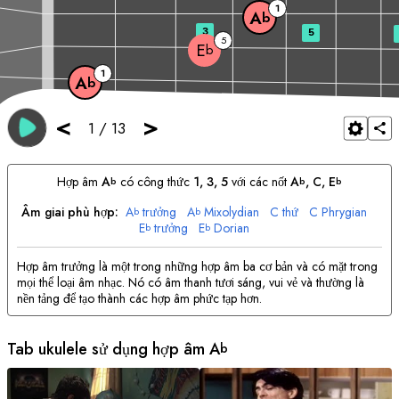
1
A
b
3
5
5
E
b
1
A
b
<
>
1
/
13
Hợp âm
A
có công thức
1, 3, 5
với các nốt
A
, 
C
, 
E
b
b
b
Âm giai phù hợp:
A
trưởng
A
Mixolydian
C
thứ
C
Phrygian
b
b
E
trưởng
E
Dorian
b
b
Hợp âm trưởng là một trong những hợp âm ba cơ bản và có mặt trong
mọi thể loại âm nhạc. Nó có âm thanh tươi sáng, vui vẻ và thường là
nền tảng để tạo thành các hợp âm phức tạp hơn.
Tab ukulele sử dụng hợp âm
A
b