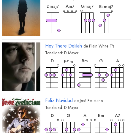
A
m7
D
maj7
G
maj7
B
maj7
b
Hey There Delilah
de
Plain White T's
Tonalidad:
D
Mayor
acorde
acorde
acorde
acorde
acorde
D
B
m
G
A
F
m
#
Feliz Navidad
de
José Feliciano
Tonalidad:
D
Mayor
acorde
acorde
acorde
acorde
acorde
D
G
A
E
m
A
7