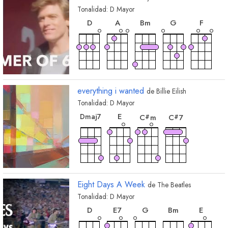
Tonalidad:
D
Mayor
acorde
acorde
acorde
acorde
acorde
D
A
B
m
G
F
acorde
acorde
C
B
b
everything i wanted
de
Billie Eilish
Tonalidad:
D
Mayor
acorde
acorde
acorde
acorde
E
D
maj7
C
m
C
7
#
#
Eight Days A Week
de
The Beatles
Tonalidad:
D
Mayor
acorde
acorde
acorde
acorde
acorde
D
E
7
G
B
m
E