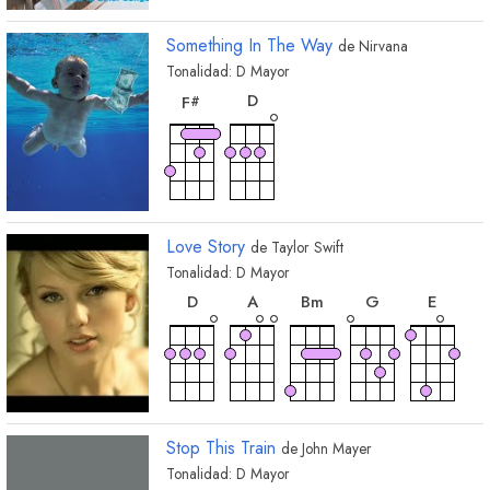
Something In The Way
de
Nirvana
Tonalidad:
D
Mayor
acorde
acorde
D
F
#
Love Story
de
Taylor Swift
Tonalidad:
D
Mayor
acorde
acorde
acorde
acorde
acorde
D
A
B
m
G
E
acorde
acorde
B
C
m
#
Stop This Train
de
John Mayer
Tonalidad:
D
Mayor
acorde
acorde
acorde
acorde
acorde