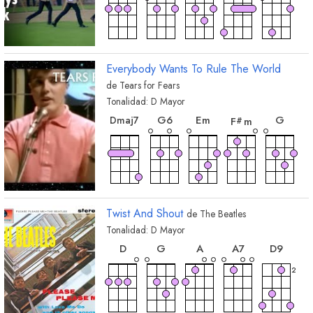
acorde
A
Everybody Wants To Rule The World
de
Tears for Fears
Tonalidad:
D
Mayor
acorde
acorde
acorde
acorde
acorde
G
6
E
m
G
D
maj7
F
m
#
acorde
acorde
A
D
Twist And Shout
de
The Beatles
Tonalidad:
D
Mayor
acorde
acorde
acorde
acorde
acorde
D
G
A
A
7
D
9
2