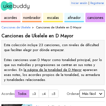
Iniciar sesión
|
Registrarse
de
de
de
de
d
acordes
nombrador
escalas
afinador
canciones
ukelele
acordes
ukelele
ukelele
u
Canciones de Ukelele
›
Canciones de Ukelele en
D
Mayor
Canciones de Ukelele en
D
Mayor
Esta colección incluye 23 canciones, con niveles de dificultad
que facilitan elegir por dónde empezar.
Estas canciones usan
D
Mayor como tonalidad principal, por lo
que sus melodías y progresiones se centran en sus notas y
acordes. En
la página de la tonalidad de
D
Mayor
aparecen
esas notas, los acordes propios de la tonalidad, su armadura
y tonalidades relacionadas.
Acordes
Ordenar
Todos
≤3
≤4
≤5