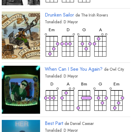
Drunken Sailor
de
The Irish Rovers
Tonalidad:
D
Mayor
acorde
acorde
acorde
acorde
E
m
D
G
A
When Can I See You Again?
de
Owl City
Tonalidad:
D
Mayor
acorde
acorde
acorde
acorde
acorde
D
A
B
m
G
E
m
Best Part
de
Daniel Caesar
Tonalidad:
D
Mayor
acorde
acorde
acorde
acorde