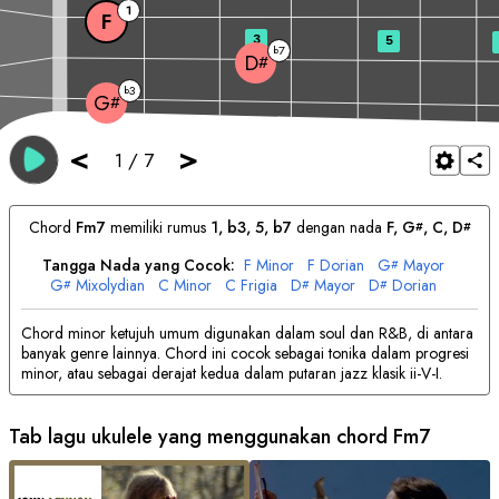
1
F
3
5
7
b
D
#
3
b
G
#
<
>
1
/
7
Chord
F
m7
memiliki rumus
1, b3, 5, b7
dengan nada
F
, 
G
, 
C
, 
D
#
#
Tangga Nada yang Cocok:
F
Minor
F
Dorian
G
Mayor
#
G
Mixolydian
C
Minor
C
Frigia
D
Mayor
D
Dorian
#
#
#
Chord minor ketujuh umum digunakan dalam soul dan R&B, di antara
banyak genre lainnya. Chord ini cocok sebagai tonika dalam progresi
minor, atau sebagai derajat kedua dalam putaran jazz klasik ii-V-I.
Tab lagu ukulele yang menggunakan chord
F
m7