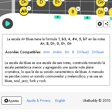
D
D
E
G
b
b
b
1
3
b
4
A
b
B
D
b
La escala
A
Blues tiene la formula
1, b3, 4, #4, 5, b7
en las notas
b
A
, 
B
, 
D
, 
D
, 
E
, 
G
b
b
b
b
Acordes Compatibles:
A
m
A
dim
B
6
B
D
7sus2
D
7sus4
b
b
b
b
La escala de blues es una escala de seis notas, construida tomando la
escala pentatónica menor y agregando una quinta nota plana
cromática, lo que le da su sonido característico de blues. A menudo
se percibe como un sonido conmovedor y melancólico, y se usa en
blues, soul, jazz, funk y rock.
·
Ayuda & Privacy
·
English
UkeBuddy
©
2010
Ajustes