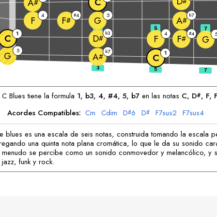
D
C
#
A
#
4
4
5
7
#
b
F
G
F
A
#
#
3
5
7
3
1
b
4
4
#
C
D
F
F
#
G
#
5
7
b
1
G
A
#
C
a
C
Blues tiene la formula
1, b3, 4, #4, 5, b7
en las notas
C
, 
D
, 
F
, 
#
Acordes Compatibles:
C
m
C
dim
D
6
D
F
7sus2
F
7sus4
#
#
e blues es una escala de seis notas, construida tomando la escala p
egando una quinta nota plana cromática, lo que le da su sonido cara
A menudo se percibe como un sonido conmovedor y melancólico, y s
 jazz, funk y rock.