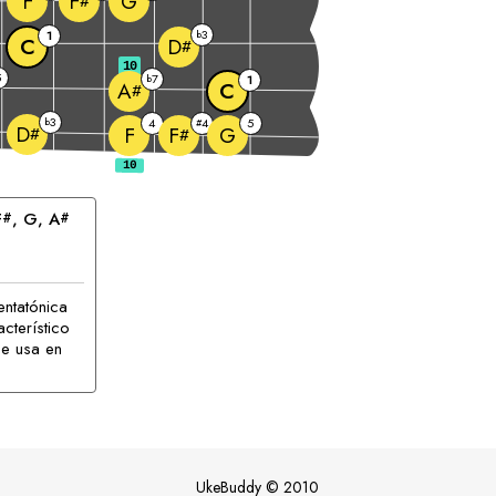
F
G
F
#
3
1
b
C
D
#
10
5
7
b
1
C
A
#
3
b
4
4
5
#
D
F
G
F
#
#
F
, 
G
, 
A
#
#
entatónica
cterístico
e usa en
UkeBuddy
©
2010