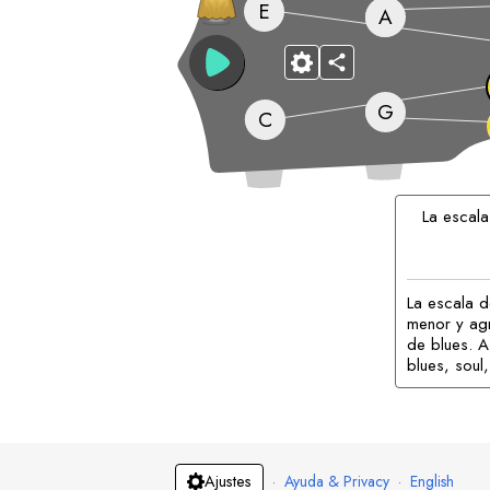
E
A
G
C
La escal
La escala d
menor y agr
de blues. 
blues, soul,
·
Ayuda & Privacy
·
English
Ajustes