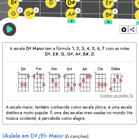
D
B
D
E
#
#
#
3
4
5
6
G
G
#
A
#
B
#
A escala
D
Maior
tem a fórmula
1, 2, 3, 4, 5, 6, 7
com as notas
#
D
, E#, 
G
, 
G
, 
A
, B#, 
D
#
#
#
acorde
acorde
acorde
acorde
acorde
acorde
acorde
Acordes
F
m
G
m
C
m
D
dim
D
G
A
#
#
#
Correspondentes:
4
mostrar acordes 7a
A escala maior, também conhecida como escala jônica, é uma escala
diatônica muito popular. É uma das escalas mais usadas no mundo. Na
música ocidental, é percebida como alegre.
Ukulele em
D
/
E
Maior
#
b
(6 canções)