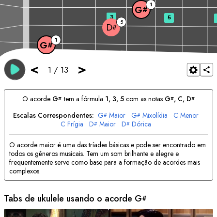
1
G
#
3
5
5
D
#
1
G
#
<
>
1
/
13
O acorde
G
tem a fórmula
1, 3, 5
com as notas
G
, 
C
, 
D
#
#
#
Escalas Correspondentes:
G
Maior
G
Mixolídia
C
Menor
#
#
C
Frígia
D
Maior
D
Dórica
#
#
O acorde maior é uma das tríades básicas e pode ser encontrado em
todos os gêneros musicais. Tem um som brilhante e alegre e
frequentemente serve como base para a formação de acordes mais
complexos.
Tabs de ukulele usando o acorde
G
#