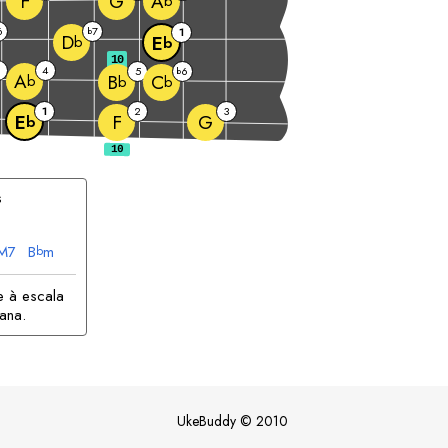
F
G
A
b
6
7
b
1
D
E
b
b
10
4
5
6
b
A
B
C
b
b
b
1
2
3
F
G
E
b
s
M7
B
m
b
e à escala
ana.
UkeBuddy
©
2010