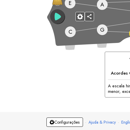
E
A
G
C
Acordes 
A escala h
menor, exce
·
Ajuda & Privacy
·
Engli
Configurações