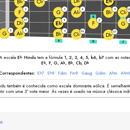
D
E
b
b
B
C
b
b
2
3
4
5
b
F
G
A
B
C
b
b
b
3
5
7
7
b
1
2
3
D
F
E
b
G
b
3
4
5
6
b
7
G
b
A
b
B
C
b
b
D
b
A escala
E
Hindu
tem a fórmula
1, 2, 3, 4, 5, b6, b7
com as nota
b
E
, 
F
, 
G
, 
A
, 
B
, Cb, 
D
b
b
b
b
Correspondentes:
E
7
E
9
F
dim
F
m9
G
aug
G
dim
A
m
A
m
b
b
b
b
B
m7
b
indu também é conhecida como escala dominante eólica. É semelhant
to com uma 3ª nota maior. Às vezes é usado na música clássica indi
sh