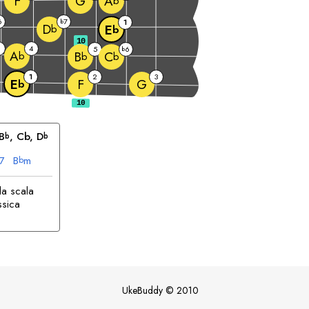
F
G
A
b
6
7
b
1
D
E
b
b
10
4
5
6
b
A
B
C
b
b
b
1
2
3
F
G
E
b
B
, Cb, 
D
b
b
7
B
m
b
la scala
ssica
UkeBuddy
©
2010