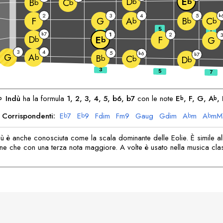
D
E
b
b
B
C
b
b
2
3
4
5
b
F
G
A
B
C
b
b
b
3
5
7
7
b
1
2
3
D
F
E
b
G
b
3
4
5
6
b
7
G
b
A
b
B
C
b
b
D
b
Indù
ha la formula
1, 2, 3, 4, 5, b6, b7
con le note
E
, 
F
, 
G
, 
A
, 
b
b
b
 Corrispondenti:
E
7
E
9
F
dim
F
m9
G
aug
G
dim
A
m
A
mM
b
b
b
b
B
m7
b
dù è anche conosciuta come la scala dominante delle Eolie. È simile al
nne che con una terza nota maggiore. A volte è usato nella musica cla