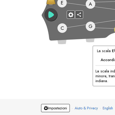
E
A
G
C
La scala
E
Accordi
La scala in
minore, tra
indiana.
·
Aiuto & Privacy
·
English
Impostazioni