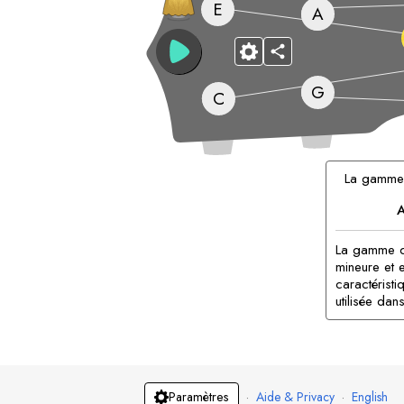
E
A
G
C
La gamm
A
La gamme de
mineure et 
caractérist
utilisée dans
·
Aide & Privacy
·
English
Paramètres