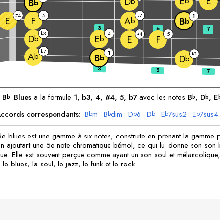
E
E
D
b
b
B
b
4
5
7
#
b
1
E
F
A
B
b
b
3
5
7
3
4
b
4
5
#
D
E
E
F
b
b
7
b
1
3
b
A
b
B
b
D
b
e
B
Blues
a la formule
1, b3, 4, #4, 5, b7
avec les notes
B
, 
D
, 
E
b
b
b
ccords correspondants:
B
m
B
dim
D
6
D
E
7sus2
E
7sus4
b
b
b
b
b
b
 blues est une gamme à six notes, construite en prenant la gamme p
en ajoutant une 5e note chromatique bémol, ce qui lui donne son son 
ique. Elle est souvent perçue comme ayant un son soul et mélancolique,
 le blues, la soul, le jazz, le funk et le rock.