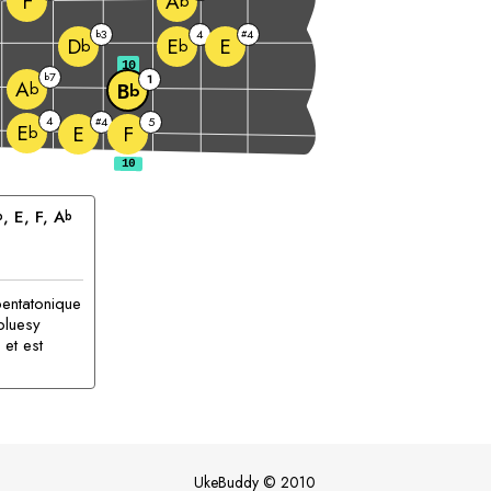
F
A
b
3
4
4
b
#
E
D
E
b
b
10
7
b
1
A
b
B
b
4
4
5
#
E
E
F
b
, 
E
, 
F
, 
A
b
b
entatonique
bluesy
 et est
UkeBuddy
©
2010