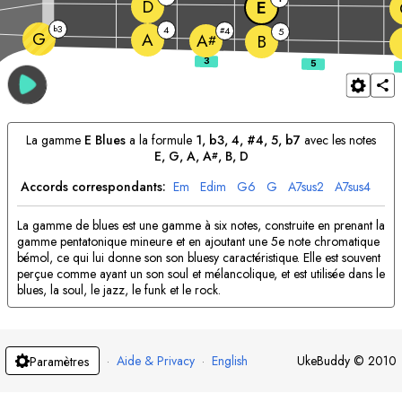
D
E
3
b
4
4
#
5
G
A
A
B
#
La gamme
E
Blues
a la formule
1, b3, 4, #4, 5, b7
avec les notes
E
, 
G
, 
A
, 
A
, 
B
, 
D
#
Accords correspondants:
E
m
E
dim
G
6
G
A
7sus2
A
7sus4
La gamme de blues est une gamme à six notes, construite en prenant la
gamme pentatonique mineure et en ajoutant une 5e note chromatique
bémol, ce qui lui donne son son bluesy caractéristique. Elle est souvent
perçue comme ayant un son soul et mélancolique, et est utilisée dans le
blues, la soul, le jazz, le funk et le rock.
·
Aide & Privacy
·
English
UkeBuddy
©
2010
Paramètres