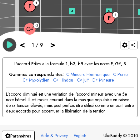
1
F
3
5
1
F
3
b
G
#
<
>
1
/
9
L'accord
F
dim
a la formule
1, b3, b5
avec les notes
F
, 
G
, 
B
#
Gammes correspondantes:
C
Mineure Harmonique
C
Perse
C
Myxolydien
C
Hindou
C
Juif
D
Mineure
#
#
#
#
D
Mineure Harmonique
D
Hindou
D
Arabe
E
Juif
F
Locrien
#
#
#
F
Blues
F
Bohémien
F
Majeure
F
Mineure Harmonique
#
#
L'accord diminué est une variation de l'accord mineur avec une 5e
F
Mineure Mélodique
G
Juif
G
Dorien
#
#
note bémol. Il est moins courant dans la musique populaire en raison
G
Mineure Mélodique
A
Mineure Harmonique
A
Phrygien
#
#
de sa tension élevée, mais peut parfois être utilisé comme un pont entre
A
Juif
B
Lydien
#
deux accords pour accentuer la libération de la tension.
·
Aide & Privacy
·
English
UkeBuddy
©
2010
Paramètres