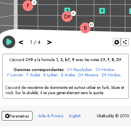
3
F
3
5
9
D
#
7
b
B
<
>
1
/
4
L'accord
C
9
a la formule
1, 3, b7, 9
avec les notes
C
, 
F
, 
B
, 
D
#
#
#
Gammes correspondantes:
C
Myxolydien
C
Hindou
#
#
F
Locrien
F
Arabe
B
Lydien
B
Arabe
D
Mineure
D
Hindou
#
#
L'accord de neuvième de dominante est surtout utilisé en funk, blues et
rock. Sur le ukulélé, il se joue généralement sans la quinte.
·
Aide & Privacy
·
English
UkeBuddy
©
2010
Paramètres