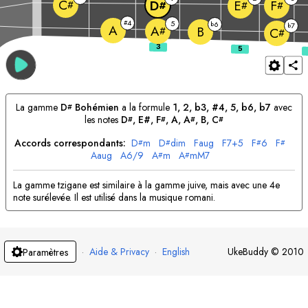
C
D
E
F
#
#
#
#
4
#
5
6
b
7
b
A
A
B
#
C
#
La gamme
D
Bohémien
a la formule
1, 2, b3, #4, 5, b6, b7
avec
#
les notes
D
, E#, 
F
, 
A
, 
A
, 
B
, 
C
#
#
#
#
Accords correspondants:
D
m
D
dim
F
aug
F
7+5
F
6
F
#
#
#
#
A
aug
A
6/9
A
m
A
mM7
#
#
La gamme tzigane est similaire à la gamme juive, mais avec une 4e
note surélevée. Il est utilisé dans la musique romani.
·
Aide & Privacy
·
English
UkeBuddy
©
2010
Paramètres