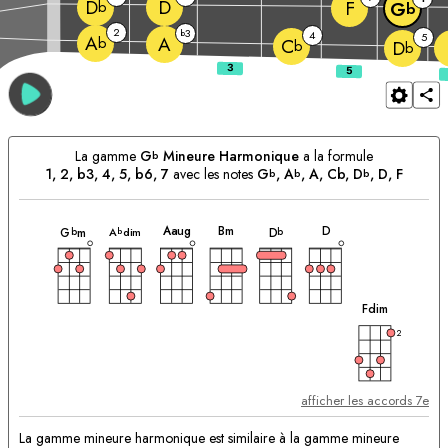
D
D
F
b
G
b
2
3
b
4
5
A
A
b
C
b
D
b
La gamme
G
Mineure Harmonique
a la formule
b
1, 2, b3, 4, 5, b6, 7
avec les notes
G
, 
A
, 
A
, Cb, 
D
, 
D
, 
F
b
b
b
accord
accord
accord
accord
accord
accord
Accords
A
aug
B
m
D
A
dim
G
m
D
b
b
b
correspondants:
accord
F
dim
2
afficher les accords 7e
La gamme mineure harmonique est similaire à la gamme mineure