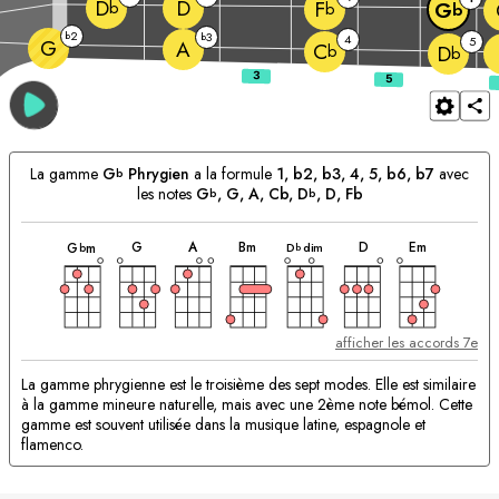
D
D
F
b
G
b
b
2
b
3
b
4
5
G
A
C
b
D
b
La gamme
G
Phrygien
a la formule
1, b2, b3, 4, 5, b6, b7
avec
b
les notes
G
, 
G
, 
A
, Cb, 
D
, 
D
, Fb
b
b
accord
accord
accord
accord
accord
accord
accord
Accords
G
A
B
m
D
E
m
D
dim
G
m
b
b
correspondants:
afficher les accords 7e
La gamme phrygienne est le troisième des sept modes. Elle est similaire
à la gamme mineure naturelle, mais avec une 2ème note bémol. Cette
gamme est souvent utilisée dans la musique latine, espagnole et
flamenco.