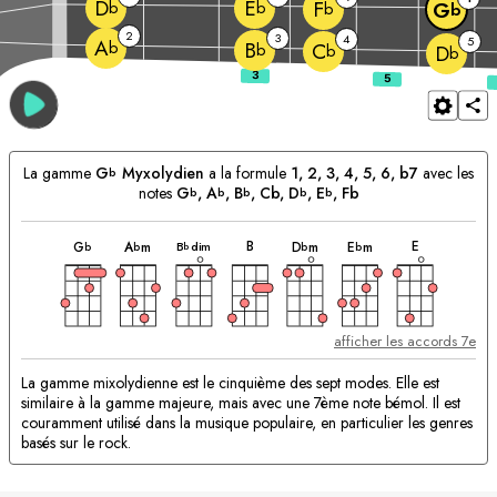
D
E
F
b
b
G
b
b
2
3
4
5
A
b
B
C
b
b
D
b
La gamme
G
Myxolydien
a la formule
1, 2, 3, 4, 5, 6, b7
avec les
b
notes
G
, 
A
, 
B
, Cb, 
D
, 
E
, Fb
b
b
b
b
b
accord
accord
accord
accord
accord
accord
accord
Accords
B
E
B
dim
G
A
m
D
m
E
m
b
b
b
b
b
correspondants:
afficher les accords 7e
La gamme mixolydienne est le cinquième des sept modes. Elle est
similaire à la gamme majeure, mais avec une 7ème note bémol. Il est
couramment utilisé dans la musique populaire, en particulier les genres
basés sur le rock.