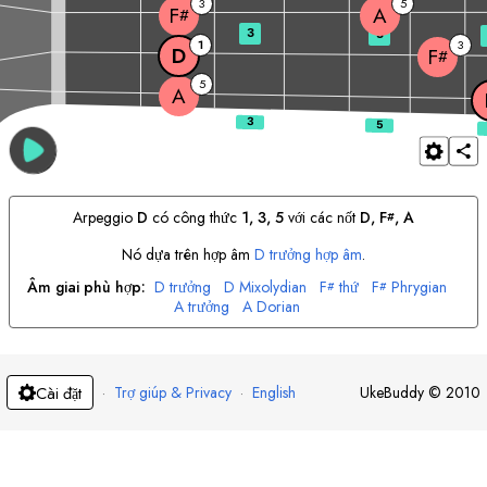
3
5
A
F
#
3
5
1
3
D
F
#
5
A
Arpeggio
D
có công thức
1, 3, 5
với các nốt
D
, 
F
, 
A
#
Nó dựa trên hợp âm
D
trưởng hợp âm
.
Âm giai phù hợp:
D
trưởng
D
Mixolydian
F
thứ
F
Phrygian
#
#
A
trưởng
A
Dorian
·
Trợ giúp & Privacy
·
English
UkeBuddy
©
2010
Cài đặt