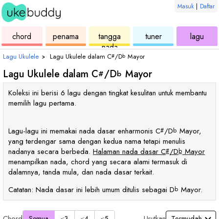
Masuk
|
Daftar
ukulele
chord
ukulele
ukulele
ukul
chord
penama
tangga
tuner
lagu
nada
Lagu Ukulele
›
Lagu Ukulele dalam
C
/
D
Mayor
#
b
Lagu Ukulele dalam
C
/
D
Mayor
#
b
Koleksi ini berisi 6 lagu dengan tingkat kesulitan untuk membantu
memilih lagu pertama.
Lagu-lagu ini memakai nada dasar enharmonis
C
/
D
Mayor,
#
b
yang terdengar sama dengan kedua nama tetapi menulis
nadanya secara berbeda.
Halaman nada dasar
C
/
D
Mayor
#
b
menampilkan nada, chord yang secara alami termasuk di
dalamnya, tanda mula, dan nada dasar terkait.
Catatan: Nada dasar ini lebih umum ditulis sebagai
D
Mayor.
b
Chord
Urutkan
Semua
≤3
≤4
≤5