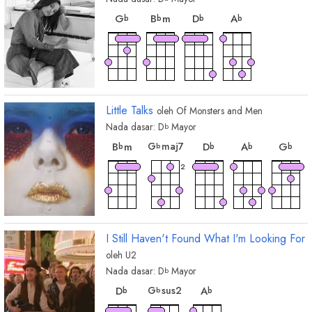
chord
chord
chord
chord
G
B
m
D
A
b
b
b
b
Little Talks
oleh
Of Monsters and Men
Nada dasar:
D
Mayor
b
chord
chord
chord
cho
chord
G
maj7
B
m
D
A
G
b
b
b
b
b
2
I Still Haven't Found What I'm Looking For
oleh
U2
Nada dasar:
D
Mayor
b
chord
chord
chord
G
sus2
D
A
b
b
b