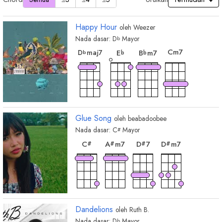
Happy Hour
oleh
Weezer
Nada dasar:
D
Mayor
b
chord
chord
chord
chord
C
m7
D
maj7
E
B
m7
b
b
b
Glue Song
oleh
beabadoobee
Nada dasar:
C
Mayor
#
chord
chord
chord
chord
C
A
m7
D
7
D
m7
#
#
#
#
Dandelions
oleh
Ruth B.
Nada dasar:
D
Mayor
b