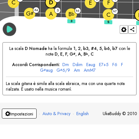
C
D
E
F
4
#
5
6
b
7
b
G
A
#
B
b
C
La scala
D
Nomade
ha la formula
1, 2, b3, #4, 5, b6, b7
con le
note
D
, 
E
, 
F
, 
G
, 
A
, 
B
, 
C
#
b
Accordi Corrispondenti:
D
m
D
dim
E
aug
E
7+5
F
6
F
G
aug
G
6/9
A
m
A
mM7
#
#
La scala gitana è simile alla scala ebraica, ma con una quarta nota
rialzata. È usato nella musica romanì.
·
Aiuto & Privacy
·
English
UkeBuddy
©
2010
Impostazioni