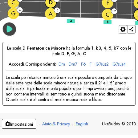
C
D
F
4
5
7
b
G
A
C
La scala
D
Pentatonica Minore
ha la formula
1, b3, 4, 5, b7
con le
note
D
, 
F
, 
G
, 
A
, 
C
Accordi Corrispondenti:
D
m
D
m7
F
6
F
G
7sus2
G
7sus4
La scala pentatonica minore è una scala popolare composta da cinque
delle sette note della scala minore naturale, senza il 2° e il 6° grado
della scala. È particolarmente popolare per l'improvvisazione, perché
non contiene intervalli di semitono e quindi suona meno dissonante.
Questa scala è al centro di molta musica rock e blues.
·
Aiuto & Privacy
·
English
UkeBuddy
©
2010
Impostazioni