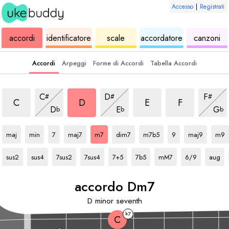
Accesso
|
Registrati
ukulele
di
ukulele
ukulele
di
accordi
identificatore
scale
accordatore
canzoni
accordi
uk
Accordi
Arpeggi
Forme di Accordi
Tabella Accordi
accordo
m7
accordo
m7
accordo
m7
accordo
m7
accordo
m7
accordo
m7
accordo
m7
C
D
F
#
#
#
accordo
m7
accordo
m7
accor
m7
C
D
E
F
D
E
G
b
b
b
accordo
accordo
D
accordo
D
accordo
D
D
accordo
accordo
D
D
accordo
D
accordo
accordo
D
D
acc
maj
min
7
maj7
m7
dim7
m7b5
9
maj9
m9
accordo
accordo
D
accordo
D
D
accordo
D
accordo
accordo
D
accordo
D
D
accordo
accor
D
sus2
sus4
7sus2
7sus4
7+5
7b5
mM7
6/9
aug
accordo
D
m7
D
minor seventh
7
b
C