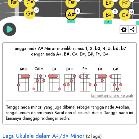
B
C
D
E
F
#
#
#
#
#
7
b
1
2
3
b
G
#
A
B
#
C
#
#
Tangga nada
A
Minor
memiliki rumus
1, 2, b3, 4, 5, b6, b7
#
dengan nada
A
, B#, 
C
, 
D
, E#, 
F
, 
G
#
#
#
#
#
chord
chord
chord
chord
chord
chord
chord
Chord
C
dim
F
m
A
m
C
D
m
F
G
#
#
#
#
#
yang
Cocok:
2
tampilkan chord ketujuh
Tangga nada minor, yang juga dikenal sebagai tangga nada Aeolian,
sangat umum dalam musik Barat dan di seluruh dunia. Tangga nada ini
biasanya dianggap terdengar sedih.
Lagu Ukulele dalam
A
/
B
Minor
#
b
(2 lagu)