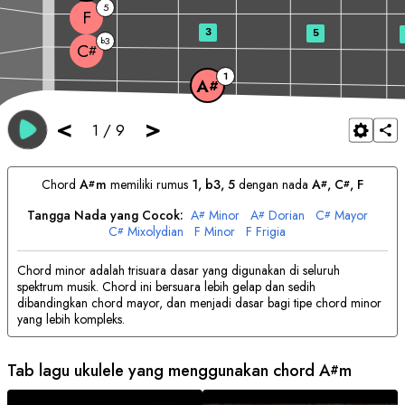
5
F
3
5
3
b
C
#
1
A
#
<
>
1
/
9
Chord
A
m
memiliki rumus
1, b3, 5
dengan nada
A
, 
C
, 
F
#
#
#
Tangga Nada yang Cocok:
A
Minor
A
Dorian
C
Mayor
#
#
#
C
Mixolydian
F
Minor
F
Frigia
#
Chord minor adalah trisuara dasar yang digunakan di seluruh
spektrum musik. Chord ini bersuara lebih gelap dan sedih
dibandingkan chord mayor, dan menjadi dasar bagi tipe chord minor
yang lebih kompleks.
Tab lagu ukulele yang menggunakan chord
A
m
#