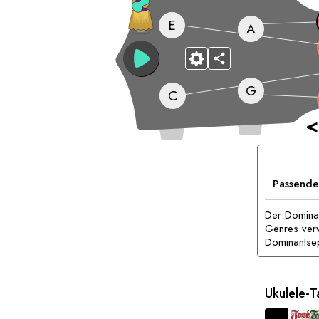
E
A
G
C
<
Passende
Der Dominan
Genres verw
Dominantse
Ukulele-