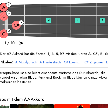
1
A
5
E
3
5
7
3
C
#
7
b
G
>
1
/
10
Der
A
7
-Akkord hat die Formel
1, 3, 5, b7
mit den Noten
A
, 
C
, 
E
, 
G
#
 Skalen:
A
Mixolydisch
A
Hinduistisch
C
Lokrisch
C
Zigeuner
E
#
#
E
Melodischer Moll
G
Lydisch
tseptakkord ist eine leicht dissonante Variante des Dur-Akkords, die i
endet wird, etwa Blues, Funk und Rock. Im Blues können ganze Akkor
ptakkorden bestehen.
Tabs mit dem
A
7-Akkord