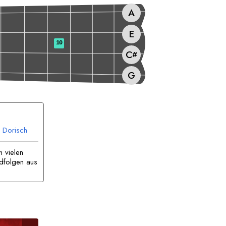
A
E
10
C
#
G
Dorisch
n vielen
dfolgen aus