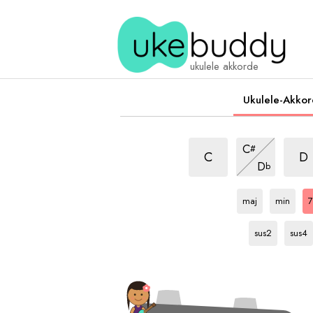
ukulele akkorde
Ukulele-Akko
7
7
7
C
#
akkord
akko
akkord
7
C
D
D
b
akkord
A
akkord
A
akkord
a
maj
min
7
A
akkord
A
akkor
sus2
sus4